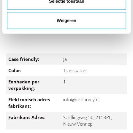
Selectie toestaan
wrijven op de positie van de vingerprint sensor na het
aanbrengen van de screenprotector. Dit zorgt ervoor
dat de lijmlaag warm wordt en beter hecht. Het is
Weigeren
daarna aan te raden de vingerprint sensor opnieuw in
te stellen.
Case friendly:
Ja
Color:
Transparant
Eenheden per
1
verpakking:
Elektronisch adres
info@mconomy.nl
fabrikant:
Fabrikant Adres:
Schillingweg 50, 2153PL,
Nieuw-Vennep