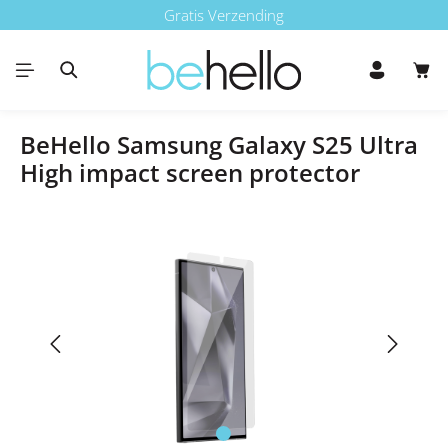
Gratis Verzending
Ga naar de hoofdinhoud
Win
BeHello Samsung Galaxy S25 Ultra
High impact screen protector
Afbeeldingengalerij overslaan