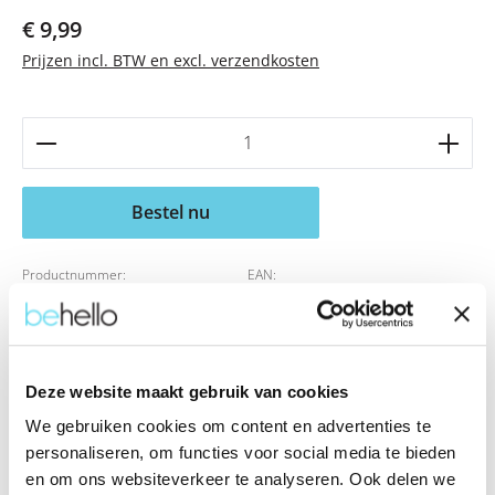
Normale prijs:
€ 9,99
Prijzen incl. BTW en excl. verzendkosten
Producthoeveelheid: Voer de gewenste hoeveelheid 
Bestel nu
Productnummer:
EAN:
BEHGAD00012
8719075552216
Merk:
BeHello
Deze website maakt gebruik van cookies
We gebruiken cookies om content en advertenties te
Beschrijving
personaliseren, om functies voor social media te bieden
en om ons websiteverkeer te analyseren. Ook delen we
Eigenschappen