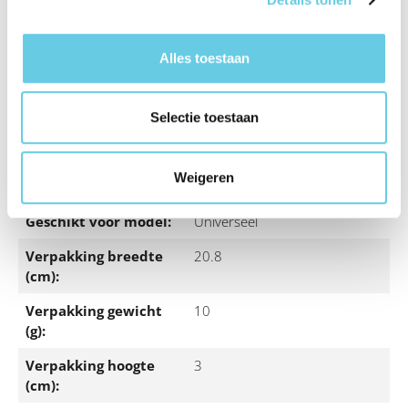
Elektronisch adres
info@mconomy.nl
fabrikant:
Alles toestaan
Fabrikant Adres:
Schillingweg 50, 2153PL,
Nieuw-Vennep
Fabrikant Naam:
Mconomy International BV
Selectie toestaan
Garantietermijn:
2 Jaar
Weigeren
Gemaakt voor merk:
Universeel
Geschikt voor model:
Universeel
Verpakking breedte
20.8
(cm):
Verpakking gewicht
10
(g):
Verpakking hoogte
3
(cm):