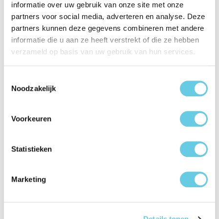
informatie over uw gebruik van onze site met onze
partners voor social media, adverteren en analyse. Deze
Productinformatie "BeHello
partners kunnen deze gegevens combineren met andere
Schermreinigingskit 35ml"
informatie die u aan ze heeft verstrekt of die ze hebben
verzameld op basis van uw gebruik van hun services.
Heb jij ook zo een hekel aan vingerafdrukken op je scherm?
Dit is verleden tijd met de BeHello Cleaning Kit. Met de
Toestemmingsselectie
BeHello Screen Cleaning Kit Spray and Cloth kun je
Noodzakelijk
eenvoudig vlekken verwijderen. De vloeistof zorgt er voor
dat het scherm langer schoon blijft en gladder aanvoelt.
Voorkeuren
Dankzij de anti-bacteriële werking van de cleaning kit,
worden alle bacteriën gedood op je toestel.
Statistieken
Color:
Blauw
Marketing
Eenheden per
1
verpakking:
Details tonen