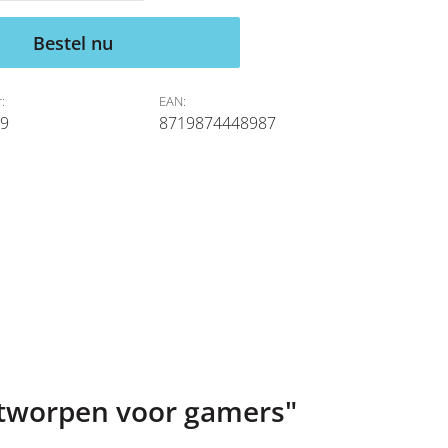
Bestel nu
:
EAN:
9
8719874448987
ntworpen voor gamers"