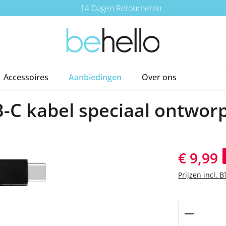
14 Dagen Retourneren
Accessoires
Aanbiedingen
Over ons
-C kabel speciaal ontwor
Verkoopprijs:
€ 9,99
Prijzen incl. 
Producth