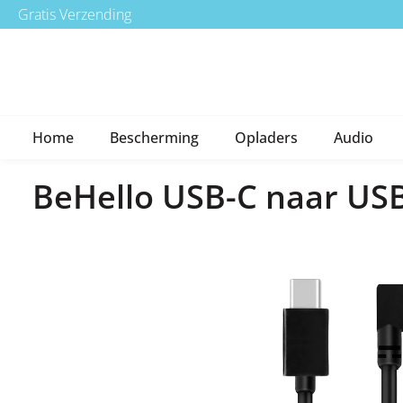
Gratis Verzending
a naar de hoofdinhoud
Ga naar de hoofdnavigatie
Home
Bescherming
Opladers
Audio
BeHello USB-C naar USB
Afbeeldingengalerij overslaan