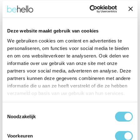
Eigenschappen
Productinformatie "BeHello iPhone 17e /
Deze website maakt gebruik van cookies
16e High impact glass screen protector"
We gebruiken cookies om content en advertenties te
Het scherm is een van de meest kwetsbare onderdelen van
personaliseren, om functies voor social media te bieden
je smartphone en een reparatie kan kostbaar zijn. Met deze
en om ons websiteverkeer te analyseren. Ook delen we
BeHello High impact glass screenprotector voor de iPhone
informatie over uw gebruik van onze site met onze
17e / 16e minimaliseer je de kans op schade aanzienlijk en
partners voor social media, adverteren en analyse. Deze
kun je langer plezier hebben van jouw telefoon.
partners kunnen deze gegevens combineren met andere
informatie die u aan ze heeft verstrekt of die ze hebben
Het ultra dunne design zorgt ervoor dat de touchscreen-
verzameld op basis van uw gebruik van hun services.
gevoeligheid en schermhelderheid niet worden beïnvloed,
terwijl het je toch die essentiële bescherming biedt. Met een
Toestemmingsselectie
hardheidsniveau van H9, is dit de screenprotector die je
Noodzakelijk
telefoon verdient.
Bovendien is aanbrengen heel eenvoudig dankzij de
Voorkeuren