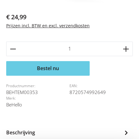
Normale prijs:
€ 24,99
Prijzen incl. BTW en excl. verzendkosten
Producthoeveelheid: Voer de gewenste hoeveelheid 
Bestel nu
Productnummer:
EAN:
BEHTEM00353
8720574992649
Merk:
BeHello
Beschrijving