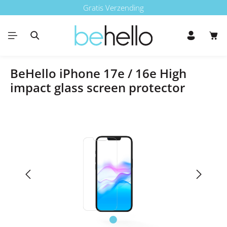
Gratis Verzending
Ga naar de hoofdinhoud
Win
BeHello iPhone 17e / 16e High
impact glass screen protector
Afbeeldingengalerij overslaan